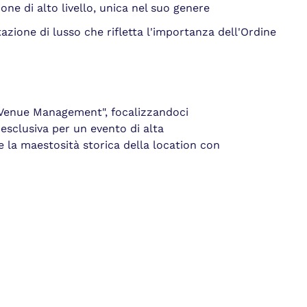
ne di alto livello, unica nel suo genere
zione di lusso che rifletta l'importanza dell'Ordine
 Venue Management", focalizzandoci
esclusiva per un evento di alta
e la maestosità storica della location con
mo riservato in esclusiva uno dei luoghi
, patrimonio UNESCO e cuore pulsante della
spazi barocchi ha fatto da cornice
neri, offrendo un’esperienza unica, dove