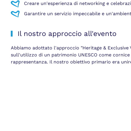
Creare un'esperienza di networking e celebrazio
Garantire un servizio impeccabile e un'ambienta
Il nostro approccio all'evento
Abbiamo adottato l'approccio "Heritage & Exclusive
sull'utilizzo di un patrimonio UNESCO come cornice 
rappresentanza. Il nostro obiettivo primario era unir
un'organizzazione impeccabile e contemporanea.
Descrizione
Per celebrare un momento di grande prestigio, abbia
più iconici di Catania: il Monastero dei Benedettini
storia e della cultura siciliana. La maestosità degli 
all’accoglienza dei presidenti dell’Ordine degli Ingeg